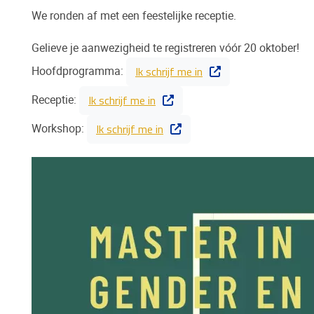
We ronden af met een feestelijke receptie.
Gelieve je aanwezigheid te registreren vóór 20 oktober!
Ik schrijf me in
Hoofdprogramma:
Ik schrijf me in
Receptie:
Ik schrijf me in
Workshop: