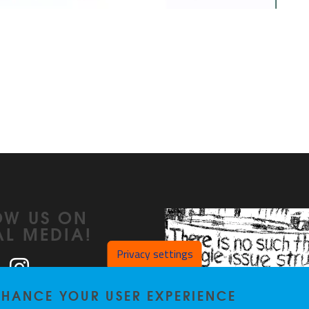
OW US ON
AL MEDIA!
Privacy settings
ook
LinkedIn
Instagram
ENHANCE YOUR USER EXPERIENCE