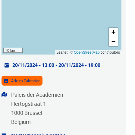
+
−
10 km
Leaflet | ©
OpenStreetMap
contributors
Practical info
20/11/2024 - 13:00
-
20/11/2024 - 19:00
Add to Calendar
Address
Paleis der Academiën
Hertogstraat 1
1000
Brussel
Belgium