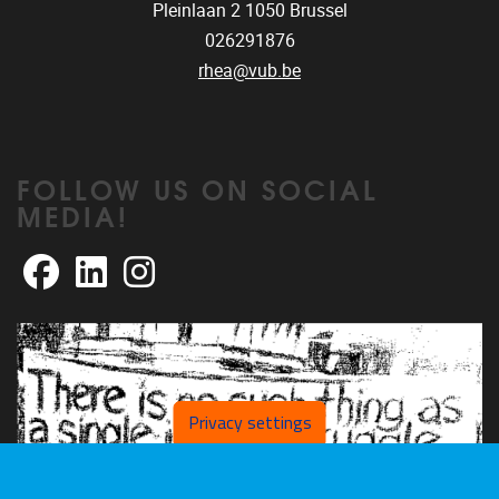
Pleinlaan 2
1050
Brussel
026291876
rhea@vub.be
FOLLOW US ON SOCIAL
MEDIA!
Facebook
LinkedIn
Instagram
Privacy settings