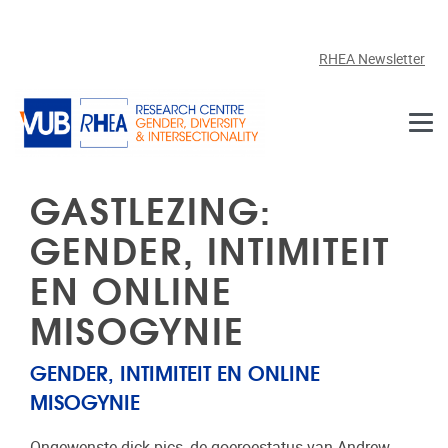
Skip to main content
RHEA Newsletter
GASTLEZING:
GENDER, INTIMITEIT
EN ONLINE
MISOGYNIE
GENDER, INTIMITEIT EN ONLINE
MISOGYNIE
Ongewenste dick-pics, de goeroestatus van Andrew