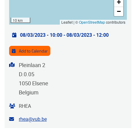
+
−
10 km
Leaflet | ©
OpenStreetMap
contributors
Practical info
08/03/2023 - 10:00
-
08/03/2023 - 12:00
Add to Calendar
Address
Pleinlaan 2
D.0.05
1050
Elsene
Belgium
Organiser
RHEA
Contact email address
rhea@vub.be