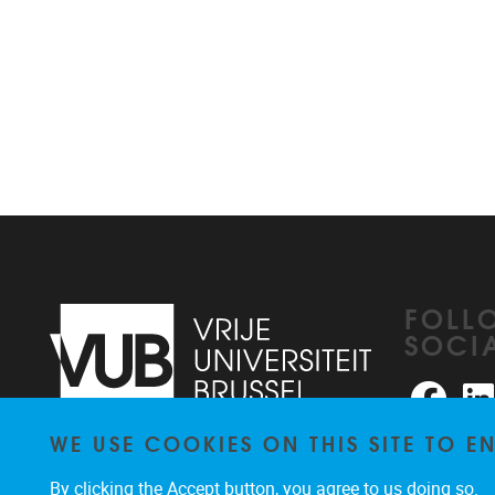
FOLL
SOCI
Faceb
WE USE COOKIES ON THIS SITE TO 
Pleinlaan 2
1050
Brussel
026291876
By clicking the Accept button, you agree to us doing so.