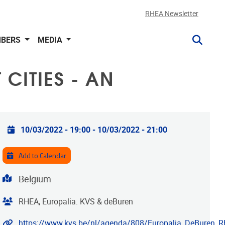
RHEA Newsletter
BERS
MEDIA
CITIES - AN
Practical info
10/03/2022 - 19:00
-
10/03/2022 - 21:00
Add to Calendar
Address
Belgium
Organiser
RHEA, Europalia. KVS & deBuren
Website
https://www.kvs.be/nl/agenda/808/Europalia_DeBuren_