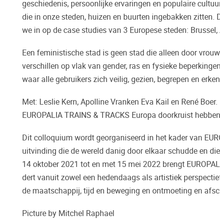
geschiedenis, persoonlijke ervaringen en populaire cultuur,
die in onze steden, huizen en buurten ingebakken zitten
we in op de case studies van 3 Europese steden: Brusse
Een feministische stad is geen stad die alleen door vrou
verschillen op vlak van gender, ras en fysieke beperkingen
waar alle gebruikers zich veilig, gezien, begrepen en erke
Met: Leslie Kern, Apolline Vranken Eva Kail en René Boer. 
EUROPALIA TRAINS & TRACKS Europa doorkruist hebben
Dit colloquium wordt georganiseerd in het kader van EUR
uitvinding die de wereld danig door elkaar schudde en di
14 oktober 2021 tot en met 15 mei 2022 brengt EUROPA
dert vanuit zowel een hedendaags als artistiek perspectie
de maatschappij, tijd en beweging en ontmoeting en afsc
Picture by Mitchel Raphael