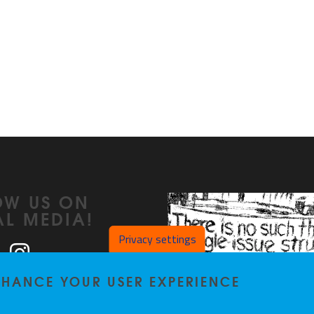
OW US ON
AL MEDIA!
Privacy settings
ook
LinkedIn
Instagram
ENHANCE YOUR USER EXPERIENCE