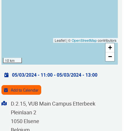
Leaflet | ©
OpenStreetMap
contributors
+
−
10 km
Practical info
05/03/2024 - 11:00
-
05/03/2024 - 13:00
Add to Calendar
Address
D.2.15, VUB Main Campus Etterbeek
Pleinlaan 2
1050
Elsene
Belgium