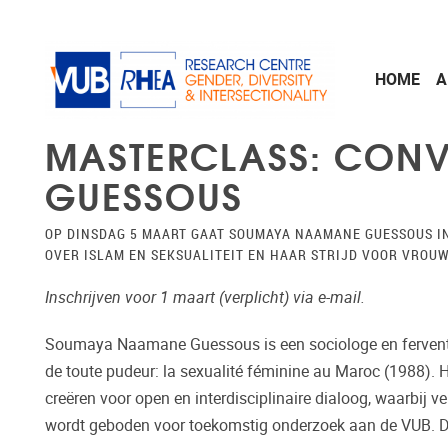
Skip to main content
HOME
A
MASTERCLASS: CON
GUESSOUS
OP DINSDAG 5 MAART GAAT SOUMAYA NAAMANE GUESSOUS I
OVER ISLAM EN SEKSUALITEIT EN HAAR STRIJD VOOR VROU
Inschrijven voor 1 maart (verplicht) via e-mail.
Soumaya Naamane Guessous is een sociologe en fervent
de toute pudeur: la sexualité féminine au Maroc (1988). 
creëren voor open en interdisciplinaire dialoog, waarbij v
wordt geboden voor toekomstig onderzoek aan de VUB. Da