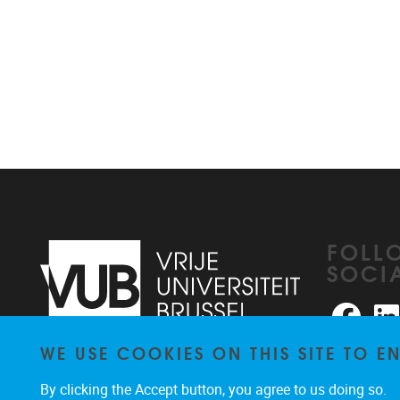
FOLL
SOCI
Faceb
WE USE COOKIES ON THIS SITE TO 
Pleinlaan 2
1050
Brussel
026291876
By clicking the Accept button, you agree to us doing so.