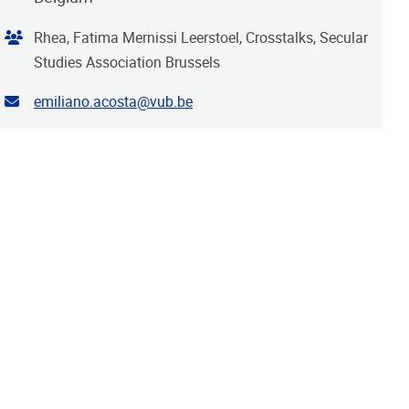
Organiser
Rhea, Fatima Mernissi Leerstoel, Crosstalks, Secular
Studies Association Brussels
Contact email address
emiliano.acosta@vub.be