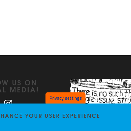
OW US ON
AL MEDIA!
Privacy settings
ook
LinkedIn
Instagram
ENHANCE YOUR USER EXPERIENCE